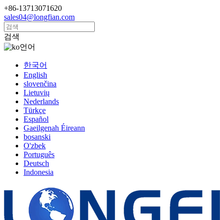
+86-13713071620
sales04@longfian.com
검색
언어
한국어
English
slovenčina
Lietuvių
Nederlands
Türkçe
Español
Gaeilgenah Éireann
bosanski
O'zbek
Português
Deutsch
Indonesia